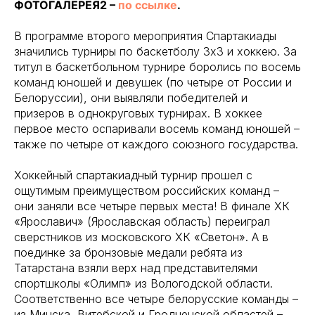
ФОТОГАЛЕРЕЯ2 –
по ссылке
.
В программе второго мероприятия Спартакиады
значились турниры по баскетболу 3х3 и хоккею. За
титул в баскетбольном турнире боролись по восемь
команд юношей и девушек (по четыре от России и
Белоруссии), они выявляли победителей и
призеров в однокруговых турнирах. В хоккее
первое место оспаривали восемь команд юношей –
также по четыре от каждого союзного государства.
Хоккейный спартакиадный турнир прошел с
ощутимым преимуществом российских команд –
они заняли все четыре первых места! В финале ХК
«Ярославич» (Ярославская область) переиграл
сверстников из московского ХК «Светон». А в
поединке за бронзовые медали ребята из
Татарстана взяли верх над представителями
спортшколы «Олимп» из Вологодской области.
Соответственно все четыре белорусские команды –
из Минска, Витебской и Гродненской областей –