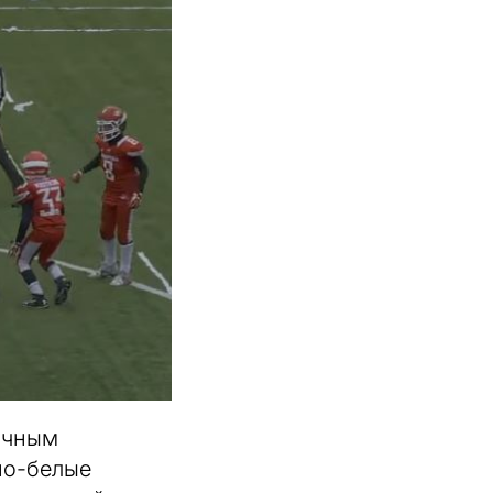
личным
сно-белые