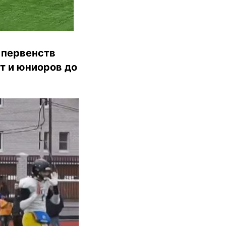
 первенств
т и юниоров до