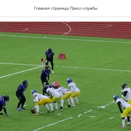
– у «Спартака» и Вологд
Главная страница Пресс-службы