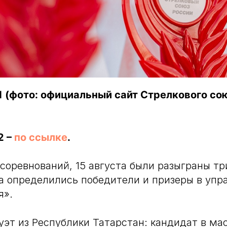
(фото: официальный сайт Стрелкового сою
2 –
по ссылке
.
 соревнований, 15 августа были разыграны т
а определились победители и призеры в упр
я».
эт из Республики Татарстан: кандидат в ма