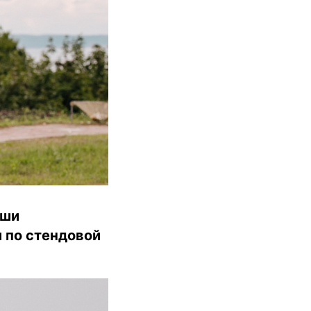
юши
 по стендовой