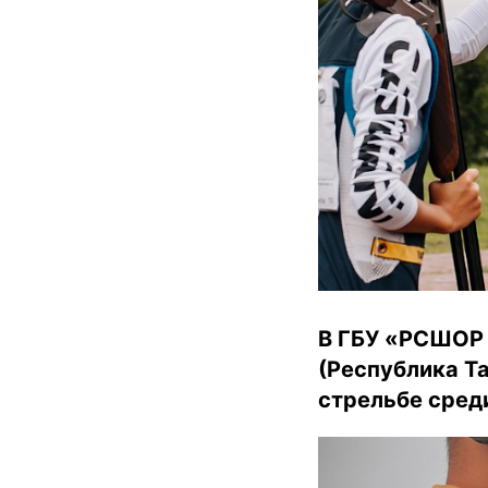
В ГБУ «РСШОР п
(Республика Т
стрельбе среди