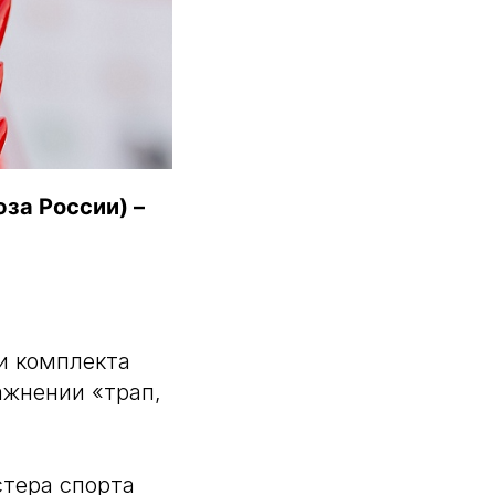
за России) –
ри комплекта
ажнении «трап,
стера спорта