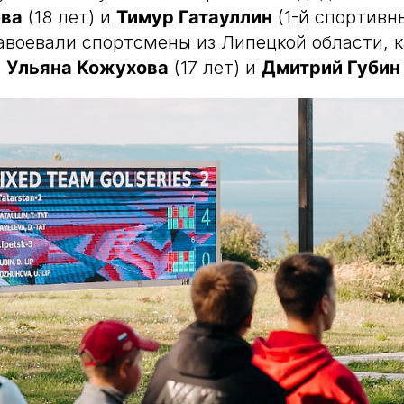
ева
(18 лет) и
Тимур Гатауллин
(1-й спортивны
завоевали спортсмены из Липецкой области, 
а
Ульяна Кожухова
(17 лет) и
Дмитрий Губин