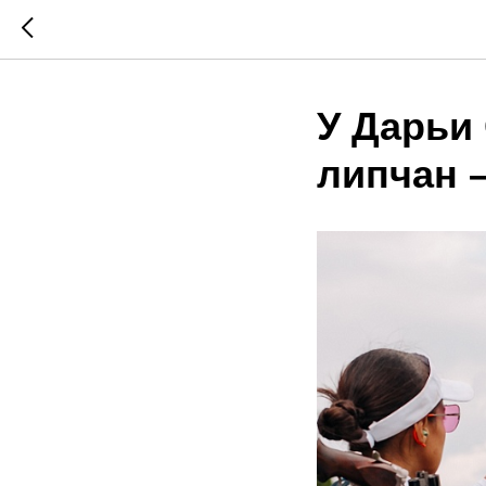
У Дарьи 
липчан –