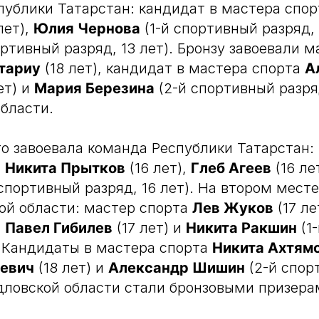
публики Татарстан: кандидат в мастера спо
лет),
Юлия Чернова
(1-й спортивный разряд, 
ортивный разряд, 13 лет). Бронзу завоевали 
тариу
(18 лет), кандидат в мастера спорта
А
ет) и
Мария Березина
(2-й спортивный разряд
бласти.
о завоевала команда Республики Татарстан:
а
Никита Прытков
(16 лет),
Глеб Агеев
(16 ле
 спортивный разряд, 16 лет). На втором мест
ой области: мастер спорта
Лев Жуков
(17 ле
а
Павел Гибилев
(17 лет) и
Никита Ракшин
(1
). Кандидаты в мастера спорта
Никита Ахтям
евич
(18 лет) и
Александр Шишин
(2-й спор
рдловской области стали бронзовыми призера