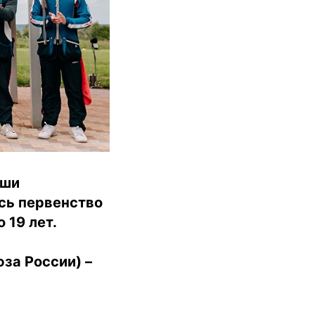
юши
сь первенство
 19 лет.
за России) –