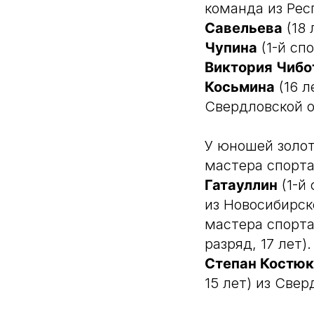
команда из Рес
Савельева
(18 
Чупина
(1-й сп
Виктория Чибо
Косьмина
(16 л
Свердловской о
У юношей золот
мастера спорт
Гатауллин
(1-й
из Новосибирск
мастера спорт
разряд, 17 лет
Степан Костюк
15 лет) из Све