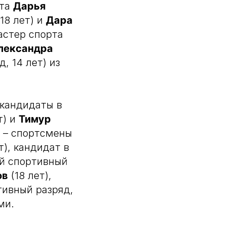
рта
Дарья
18 лет) и
Дара
мастер спорта
лександра
, 14 лет) из
 кандидаты в
т) и
Тимур
е – спортсмены
т), кандидат в
-й спортивный
ов
(18 лет),
тивный разряд,
ми.