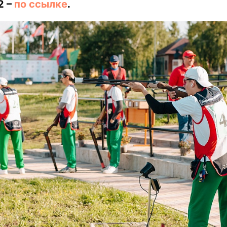
2 –
по ссылке
.