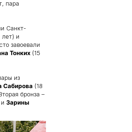
, пара
и Санкт-
 лет) и
есто завоевали
на Тонких
(15
пары из
а Сабирова
(18
Вторая бронза –
) и
Зарины