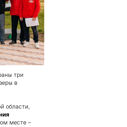
раны три
зеры в
й области,
ния
ром месте –