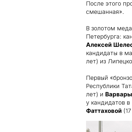
После этого пр
смешанная».
В золотом мед
Петербурга: ка
Алексей Шеле
кандидаты в м
лет) из Липецко
Первый «бронз
Республики Тат
лет) и
Варвары
у кандидатов в
Фаттаховой
(17