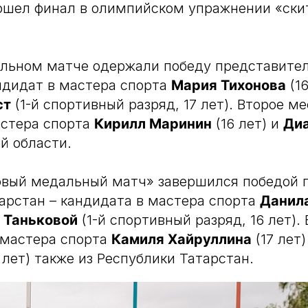
ошел финал в олимпийском упражнении «скит
альном матче одержали победу представител
ндидат в мастера спорта
Мария Тихонова
(16
ст
(1-й спортивный разряд, 17 лет). Второе м
астера спорта
Кирилл Маринин
(16 лет) и
Диа
й области.
овый медальный матч» завершился победой 
арстан – кандидата в мастера спорта
Данил
 Таньковой
(1-й спортивный разряд, 16 лет). 
 мастера спорта
Камиля Хайруллина
(17 лет
 лет) также из Республики Татарстан.