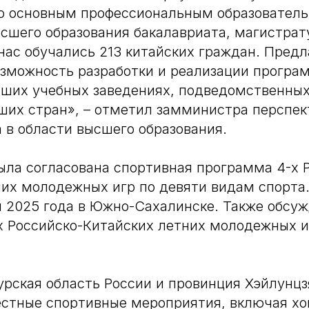
по основным профессиональным образовател
шего образования бакалавриата, магистрат
нас обучались 213 китайских граждан. Пред
зможность разработки и реализации програ
сших учебных заведениях, подведомственны
ших стран», – отметил замминистра перспе
 в области высшего образования.
ыла согласована спортивная программа 4-х 
их молодежных игр по девяти видам спорта
ря 2025 года в Южно-Сахалинске. Также обсу
х Российско-Китайских летних молодежных и
урская область России и провинция Хэйлунцз
стные спортивные мероприятия, включая хо