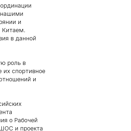
оординации
у нашими
оянии и
 Китаем.
вия в данной
ую роль в
 их спортивное
 отношений и
сийских
ента
ия о Рабочей
 ШОС и проекта