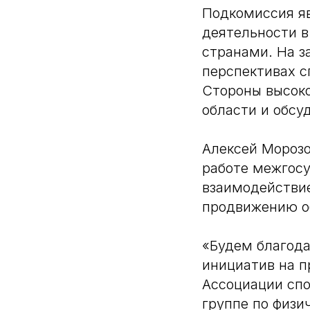
Подкомиссия яв
деятельности в
странами. На з
перспективах с
Стороны высоко
области и обсу
Алексей Морозо
работе межгос
взаимодействи
продвижению о
«Будем благода
инициатив на п
Ассоциации спо
группе по физи