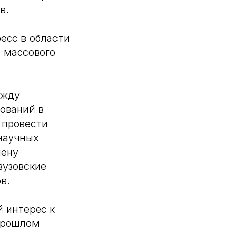
в.
есс в области
, массового
ежду
ований в
 провести
научных
мену
вузовские
в.
 интерес к
прошлом