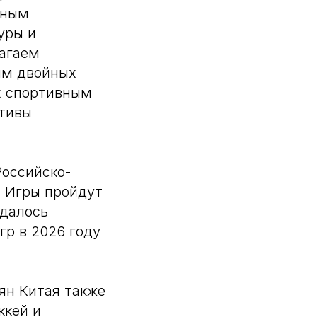
ьным
уры и
лагаем
мм двойных
х спортивным
ктивы
Российско-
. Игры пройдут
ждалось
гр в 2026 году
ян Китая также
ккей и