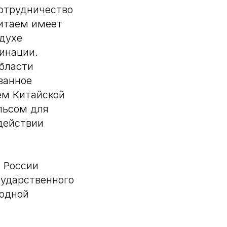
Сотрудничество
Китаем имеет
 духе
инации.
области
ванное
м Китайской
льсом для
действии
 России
сударственного
родной