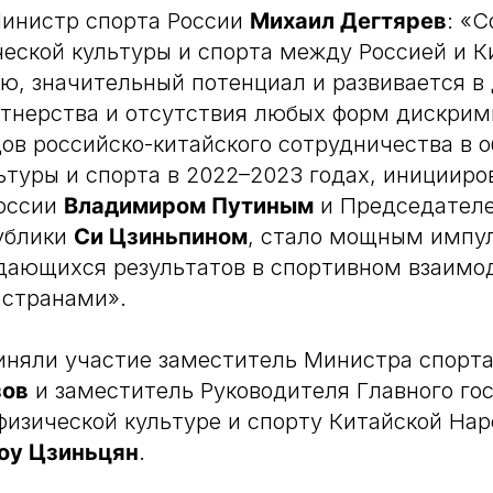
Министр спорта России
Михаил Дегтярев
: «
ческой культуры и спорта между Россией и 
ю, значительный потенциал и развивается в
тнерства и отсутствия любых форм дискрим
ов российско-китайского сотрудничества в 
ьтуры и спорта в 2022–2023 годах, иницииро
оссии
Владимиром Путиным
и Председателе
ублики
Си Цзиньпином
, стало мощным импу
дающихся результатов в спортивном взаимо
странами».
иняли участие заместитель Министра спорта
зов
и заместитель Руководителя Главного го
физической культуре и спорту Китайской На
оу Цзиньцян
.