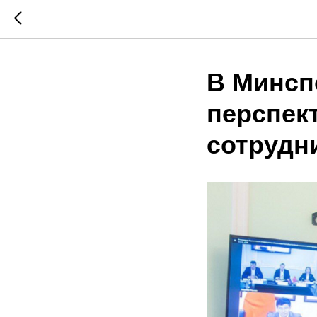
В Минсп
перспек
сотрудн