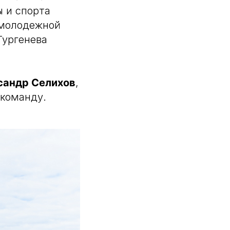
ы и спорта
 молодежной
Тургенева
сандр Селихов
,
 команду.