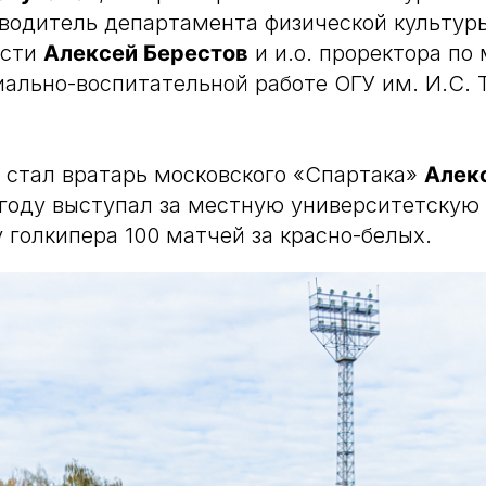
оводитель департамента физической культур
асти
Алексей Берестов
и и.о. проректора по
иально-воспитательной работе ОГУ им. И.С. 
 стал вратарь московского «Спартака»
Алек
 году выступал за местную университетскую
у голкипера 100 матчей за красно-белых.