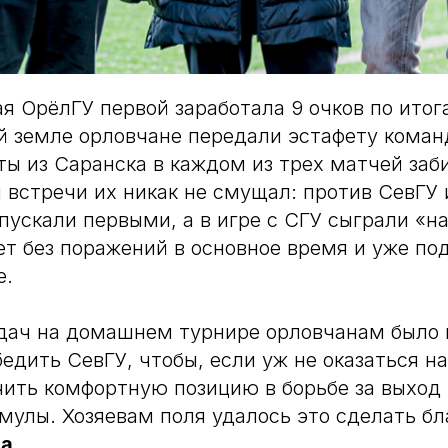
ая ОрёлГУ первой заработала 9 очков по итог
ой земле орловчане передали эстафету коман
ы из Саранска в каждом из трех матчей заби
 встречи их никак не смущал: против СевГУ
пускали первыми, а в игре с СГУ сыграли «на
т без поражений в основное время и уже под
е.
удач на домашнем турнире орловчанам было 
едить СевГУ, чтобы, если уж не оказаться на
чить комфортную позицию в борьбе за выход
мулы. Хозяевам поля удалось это сделать б
ва
.