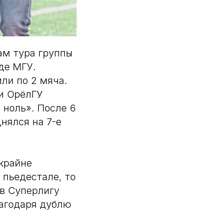
ам тура группы
де МГУ.
ли по 2 мяча.
 и ОрёлГУ
 ноль». После 6
нялся на 7-е
крайне
 пьедестале, то
 в Суперлигу
лагодаря дублю