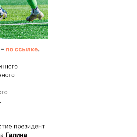
 –
по ссылке
.
енного
нного
ого
.
стие президент
ва
Галина