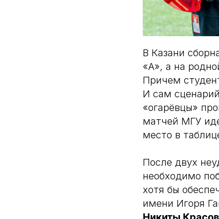
В Казани сборн
«А», а на родн
Причем студент
И сам сценарий
«огарёвцы» про
матчей МГУ иде
место в таблиц
После двух не
необходимо поб
хотя бы обеспе
имени Игоря Га
Никиты Красо