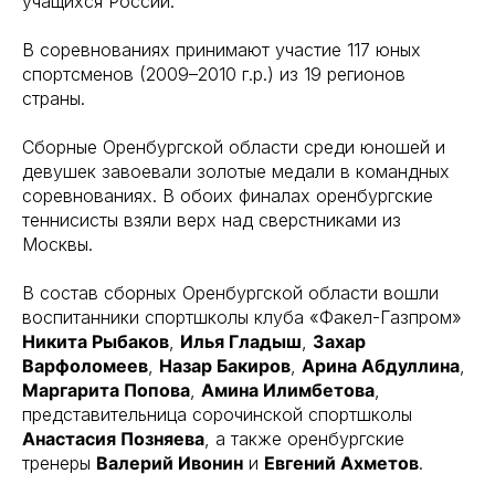
учащихся России.
В соревнованиях принимают участие 117 юных
спортсменов (2009–2010 г.р.) из 19 регионов
страны.
Сборные Оренбургской области среди юношей и
девушек завоевали золотые медали в командных
соревнованиях. В обоих финалах оренбургские
теннисисты взяли верх над сверстниками из
Москвы.
В состав сборных Оренбургской области вошли
воспитанники спортшколы клуба «Факел-Газпром»
Никита Рыбаков
,
Илья Гладыш
,
Захар
Варфоломеев
,
Назар Бакиров
,
Арина Абдуллина
,
Маргарита Попова
,
Амина Илимбетова
,
представительница сорочинской спортшколы
Анастасия Позняева
, а также оренбургские
тренеры
Валерий Ивонин
и
Евгений Ахметов
.