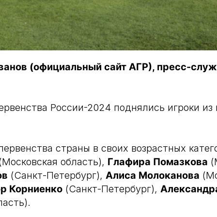
ванов (официальный сайт АГР), пресс-слу
ервенства России-2024 поднялись игроки из
ервенства страны в своих возрастных катег
(Московская область),
Глафира Помазкова
(
ов
(Санкт-Петербург),
Алиса Молоканова
(Мо
р Корниенко
(Санкт-Петербург),
Александр
ласть).