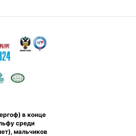
дке –
ергоф) в конце
льфу среди
лет), мальчиков