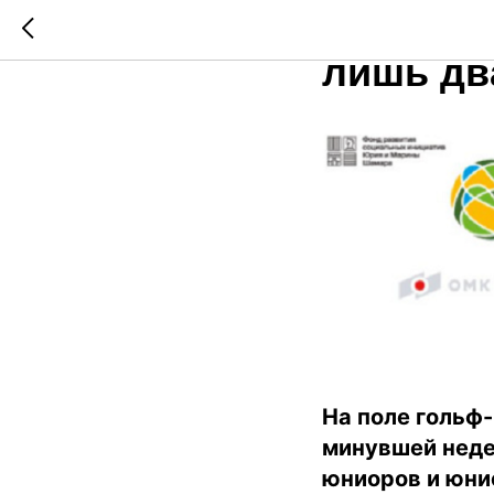
У петер
лишь дв
На поле гольф-
минувшей неде
юниоров и юнио