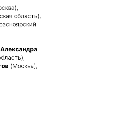
сква),
кая область),
расноярский
,
Александра
бласть),
тов
(Москва),