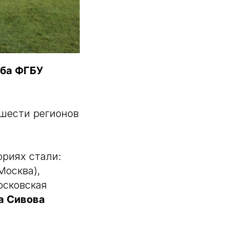
жба ФГБУ
 шести регионов
ориях стали:
Москва),
сковская
а Сивова