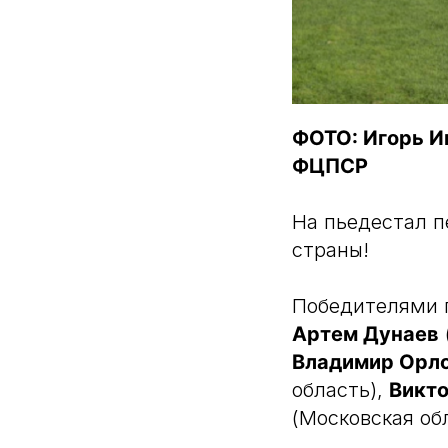
ФОТО: Игорь И
ФЦПСР
На пьедестал п
страны!
Победителями п
Артем Дунаев
Владимир Орл
область),
Викто
(Московская об