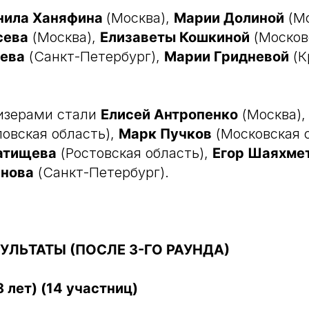
нила Ханяфина
(Москва),
Марии Долиной
(Мо
сева
(Москва),
Елизаветы Кошкиной
(Московс
ева
(Санкт-Петербург),
Марии Гридневой
(К
изерами стали
Елисей Антропенко
(Москва)
овская область),
Марк Пучков
(Московская о
атищева
(Ростовская область),
Егор Шаяхме
инова
(Санкт-Петербург).
УЛЬТАТЫ (ПОСЛЕ 3-ГО РАУНДА)
 лет) (14 участниц)