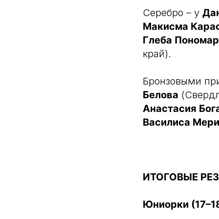
Серебро – у
Да
Макисма Кара
Глеба Пономар
край).
Бронзовыми пр
Белова
(Свердл
Анастасия Бог
Василиса Мер
ИТОГОВЫЕ РЕЗ
Юниорки (17–18