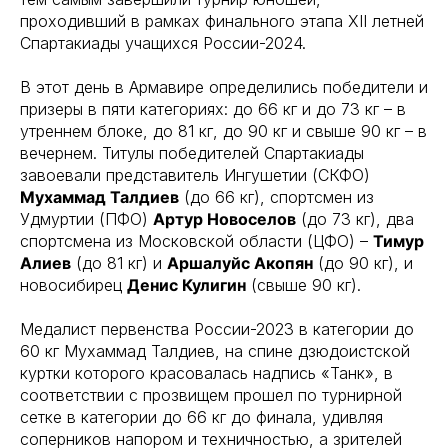
проходивший в рамках финального этапа XII летней
Спартакиады учащихся России-2024.
В этот день в Армавире определились победители и
призеры в пяти категориях: до 66 кг и до 73 кг – в
утреннем блоке, до 81 кг, до 90 кг и свыше 90 кг – в
вечернем. Титулы победителей Спартакиады
завоевали представитель Ингушетии (СКФО)
Мухаммад Талдиев
(до 66 кг), спортсмен из
Удмуртии (ПФО)
Артур Новоселов
(до 73 кг), два
спортсмена из Московской области (ЦФО) –
Тимур
Алиев
(до 81 кг) и
Аршалуйс Акопян
(до 90 кг), и
новосибирец
Денис Кулигин
(свыше 90 кг).
Медалист первенства России-2023 в категории до
60 кг Мухаммад Талдиев, на спине дзюдоистской
куртки которого красовалась надпись «Танк», в
соответствии с прозвищем прошел по турнирной
сетке в категории до 66 кг до финала, удивляя
соперников напором и техничностью, а зрителей