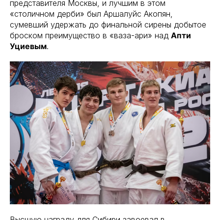
представителя Москвы, и лучшим в этом
«столичном дерби» был Аршалуйс Акопян,
сумевший удержать до финальной сирены добытое
броском преимущество в «ваза-ари» над
Апти
Уциевым
.
Высшую награду для Сибири завоевал в