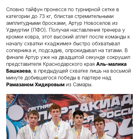
Словно тайфун пронесся по турнирной сетке в
категории до 73 кг, блистая стремительными
амплитудными бросками, Артур Новоселов из
Удмуртии (ПФО). Получая наставления тренера у
кромки ковра, этот высокий атлет после команды к
началу схватки «хаджиме» быстро обхватывал
соперника и, подсадив, опрокидывал на татами. В
финале Артур уже на двадцатой секунде сокрушил
представителя Краснодарского края
Аль-малика
Башкаева
, в предыдущей схватке лишь на восьмой
минуте добившегося победы в партере над
Рамазаном Хидировым
из Самары.