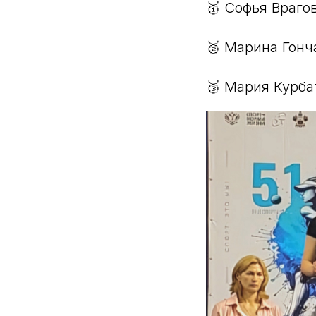
🥇 Софья Врагов
🥈 Марина Гонч
🥉 Мария Курба