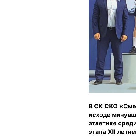
В СК СКО «Смен
исходе минувш
атлетике среди
этапа XII летн