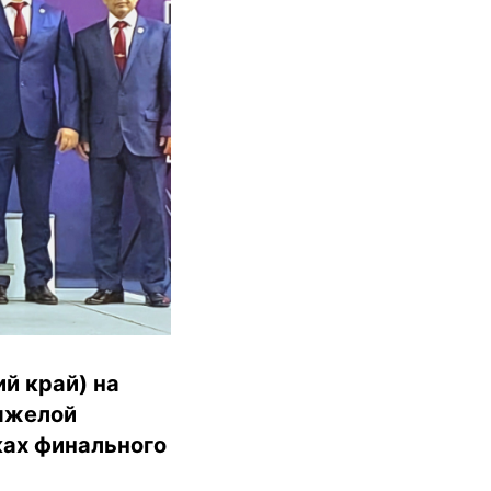
й край) на
тяжелой
ках финального