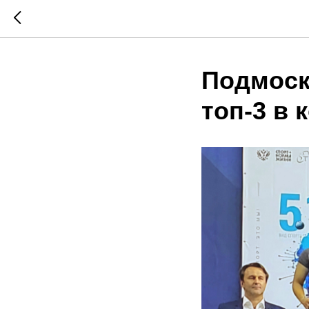
Подмоск
топ-3 в 