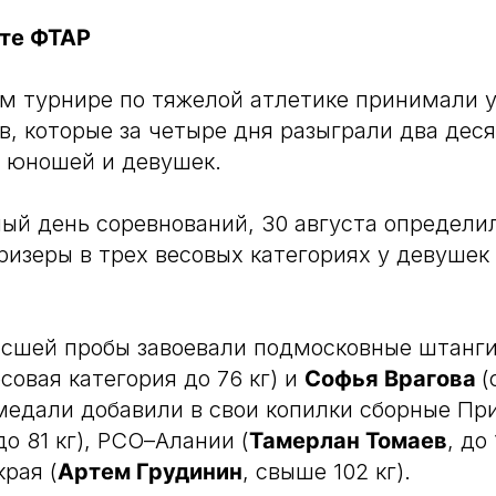
те ФТАР
м турнире по тяжелой атлетике принимали у
в, которые за четыре дня разыграли два дес
 у юношей и девушек.
ый день соревнований, 30 августа определи
ризеры в трех весовых категориях у девушек 
ысшей пробы завоевали подмосковные штанг
есовая категория до 76 кг) и
Софья Врагова
(
медали добавили в свои копилки сборные Пр
 до 81 кг), РСО–Алании (
Тамерлан Томаев
, до
рая (
Артем Грудинин
, свыше 102 кг).