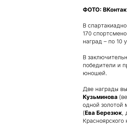
ФОТО: ВКонтак
В спартакиадно
170 спортсмено
наград – по 10
В заключительн
победители и п
юношей.
Две награды в
Кузьминова
(в
одной золотой 
(
Ева Березюк
,
Красноярского к