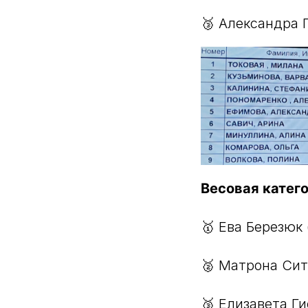
🥉 Александра 
Весовая катего
🥇 Ева Березюк 
🥈 Матрона Ситн
🥉 Елизавета Ги