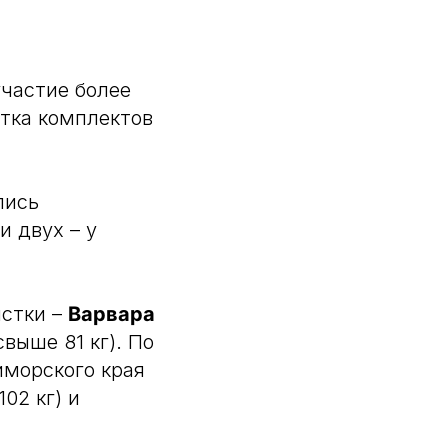
частие более
ятка комплектов
лись
и двух – у
истки –
Варвара
свыше 81 кг). По
иморского края
 102 кг) и