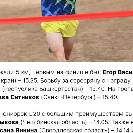
жали 5 км, первым на финише был
Егор Вас
край) – 15.35. Борьбу за серебряную награду
в
(Республика Башкортостан) – 15.40. На трет
вва Ситников
(Санкт-Петербург) – 15.49.
 у юниорок U20 с большим преимуществом вы
дыкова
(Челябинская область) – 14.05. Также 
сана Янкина
(Свердловская область) – 14.14