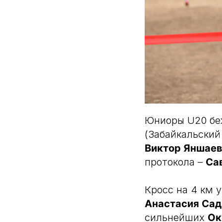
Юниоры U20 бе
(Забайкальский 
Виктор Яншае
протокола –
Са
Кросс на 4 км
Анастасия Са
сильнейших
Ок