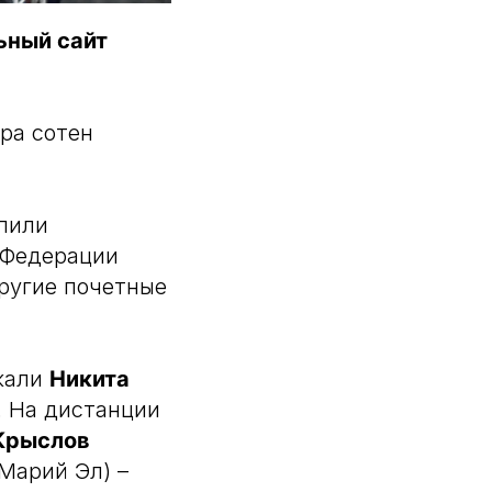
ьный сайт
ра сотен
пили
 Федерации
ругие почетные
ржали
Никита
. На дистанции
Крыслов
Марий Эл) –