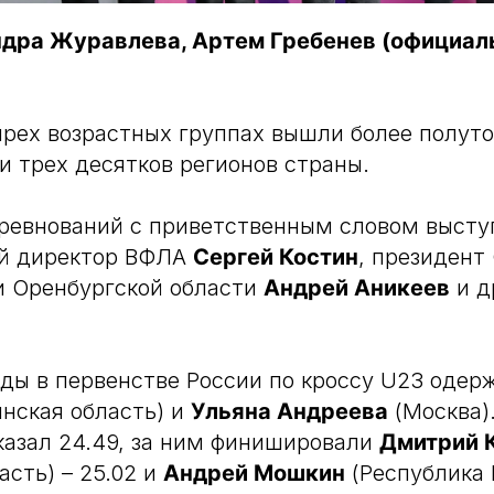
дра Журавлева, Артем Гребенев (официал
ырех возрастных группах вышли более полуто
ти трех десятков регионов страны.
оревнований с приветственным словом высту
й директор ВФЛА
Сергей Костин
, президент
и Оренбургской области
Андрей Аникеев
и д
ды в первенстве России по кроссу U23 оде
нская область) и
Ульяна Андреева
(Москва)
казал 24.49, за ним финишировали
Дмитрий 
асть) – 25.02 и
Андрей Мошкин
(Республика 