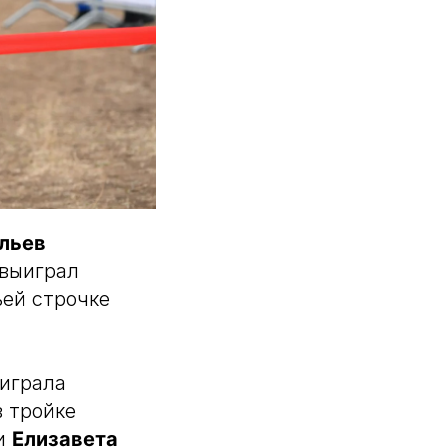
ильев
 выиграл
ьей строчке
играла
в тройке
 и
Елизавета