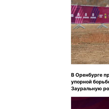
В Оренбурге п
упорной борьб
Зауральную рощ