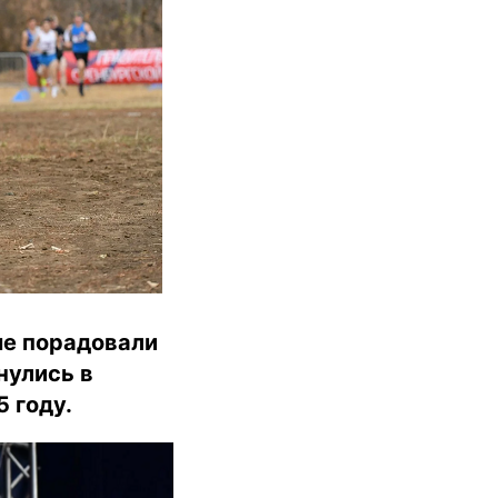
ые порадовали
нулись в
 году.