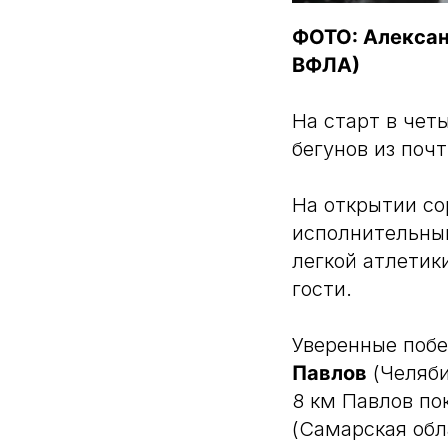
ФОТО: Алексан
ВФЛА)
На старт в чет
бегунов из поч
На открытии с
исполнительны
легкой атлетик
гости.
Уверенные побе
Павлов
(Челяби
8 км Павлов по
(Самарская обл