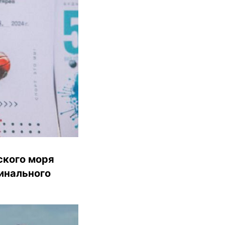
вского моря
инального