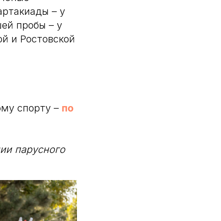
артакиады – у
ей пробы – у
ой и Ростовской
ому спорту –
по
ии парусного