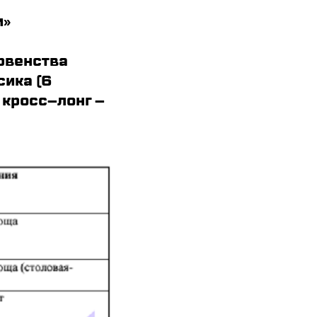
и»
рвенства
сика (6
 кросс–лонг –