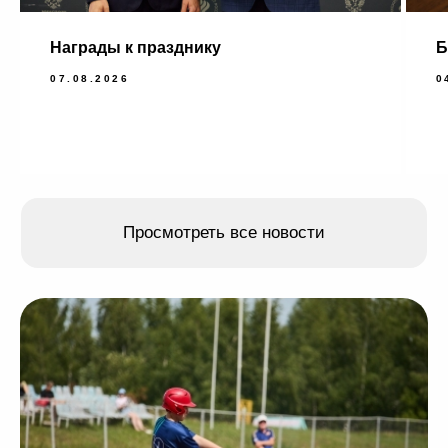
Просмотреть все альбомы
Награды к празднику
Б
07.08.2026
0
О НАС
ПОВЫШЕНИЕ
КВАЛИФИКАЦИИ
ПРЕСС-ЦЕНТР
МЕТОДИЧЕСКИЙ ЦЕНТР