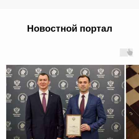
podlesnoy_ds@fcpsr.ru
Новостной портал