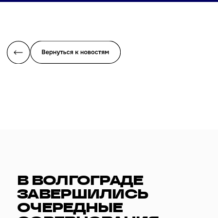
В ВОЛГОГРАДЕ
ЗАВЕРШИЛИСЬ
ОЧЕРЕДНЫЕ
СОРЕВНОВАНИЯ
СПАРТАКИАДЫ
СОЮЗНОГО
ГОСУДАРСТВА
На протяжении нескольких дней город-герой принимал
юных атлетов из России и Беларуси, которые
соревновались в волейболе, мини-футболе и баскетболе
3х3.