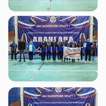
Итоги
Победители и призёры соревнований:
Волейбол:
1 место — Киров
2 место — Ярославль
3 место — Москва
Мини-футбол:
1 место — Витебская область
2 место — Свердловский областной
Педагогический колледж
3 место — Санкт-Петербургский Пожарно-
спасательный колледж
Баскетбол 3х3:
1 место — Минск
2 место — Самарская область
3 место — Москва
Благодарим всех участников, тренеров и
организаторов за вклад в развитие спорта и
укрепление связей между Россией и
Беларусью!
Вперёд — к новым стартам и победам!