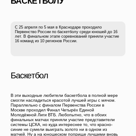
Баскетбол
В эти выходные любители баскетбола в полной мере
смогли насладиться красотой лучшей игры с мячом.
Параллельно с финалом Первенства России в
Москве проходил Финал Четырёх Единой
Молодёжной Лиги ВТБ. Любопытно, что в обоих
финальных матчах приняли участие представители
системы ЦСКА, но куда интереснее то, что красно-
синие не сумели выиграть золото ни в одном из
матчей. Ну а на юношеском поприще лучшими вновь
стали представители академии Краснодара и,
вероятно, всех этих ребят мы увидим на
соревнованиях более высокого уровня!