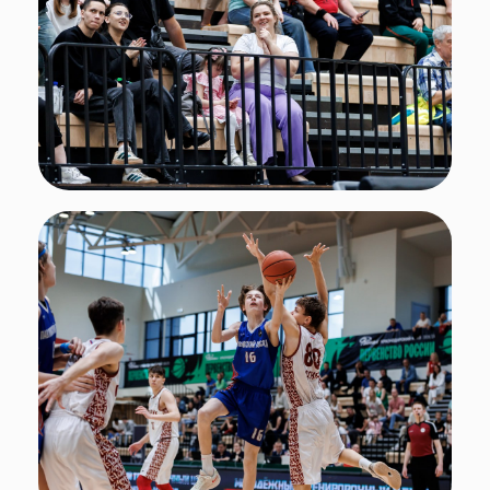
Фото: Российская Федерация Баскетбола
Итоги
По итогам финальных матчей места на
пьедестале распределились следующим
образом:
1. СШОР по баскетболу (Краснодар)
2. СШОР «ЦСКА» (Москва)
3. СШОР «Глория» им. Ю.И. Бирюкова
(Москва)
Первенство России прошло при поддержке
Минспорта России