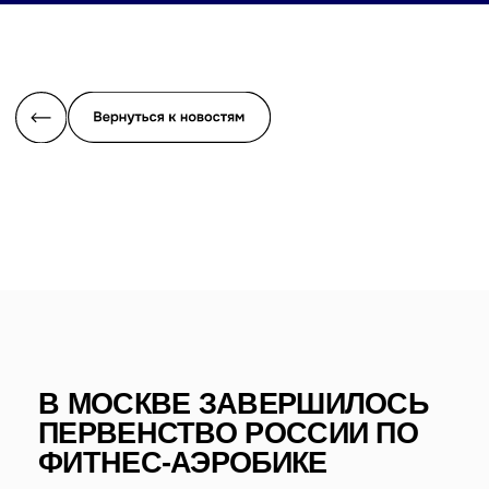
В МОСКВЕ ЗАВЕРШИЛОСЬ
ПЕРВЕНСТВО РОССИИ ПО
ФИТНЕС-АЭРОБИКЕ
Юные спортсмены со всей страны съехались, чтобы
побороться за звание лучших. Каждое выступление —
это настоящая история страсти, дисциплины и
командного духа. Зрители замирали от восхищения,
наблюдая за синхронными движениями, яркими
постановками и невероятной выносливостью атлетов.