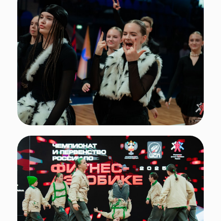
Фото: Федерация фитнес-аэробики России
Поздравляем чемпионов, призёров и
всех участников!
Первенство России проходило при поддержке
Минспорта России
Подписывайтесь
на нас в социальных сетях!
Поделиться