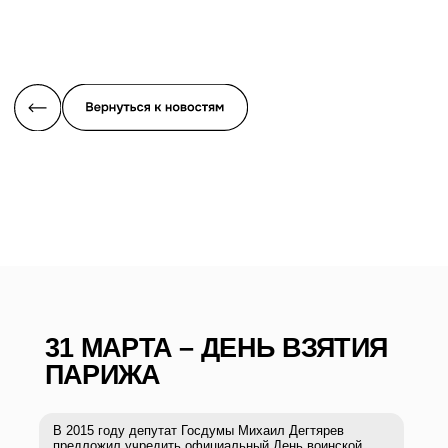
31 МАРТА – ДЕНЬ ВЗЯТИЯ
ПАРИЖА
В 2015 году депутат Госдумы Михаил Дегтярев
предложил учредить официальный День воинской
славы в честь этой даты, установив 31 марта как День
взятия Парижа и победоносного окончания
Отечественной войны 1812 года. Память об
исторических событиях страны должна быть
сохранена, а попытки искажения истории – пресечены.