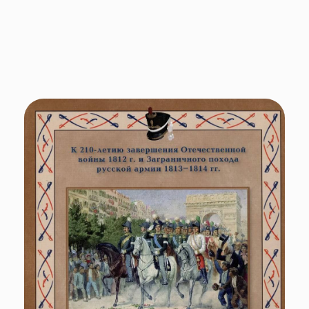
ветхую главу Европа преклонила...»
. Оно посвящено
210-летию окончания Заграничного похода 1813–1814 гг.
русских войск и их союзников, возглавляемых
императором Александром I, завершившегося
поражением армии Наполеона и взятием Парижа.
Исторические факты бережно собрал воедино Михаил
Дегтярев.