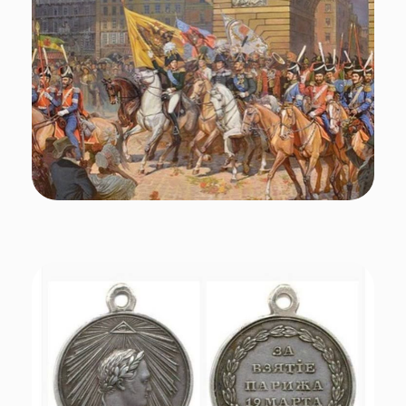
Михаил Дегтярев:
«Великий день, по масштабу не менее важный для
России, чем взятие Берлина 9 мая 1945-го. 31 марта
1814 года 70-тысячная русская императорская армия с
союзниками (ставшими таковыми по дороге от Москвы
до Парижа, ведь до этого они были за Наполеона)
вошла в Париж. Накануне в результате ожесточенных
боев с наполеоновской армией, в которых погибло
более 6000 наших солдат, Париж капитулировал.
Парижане встречали нашу армию цветами. Русские
войска за два месяца не оставили ни одного рубля
долга, не вывезли ни одной культурной ценности.
Русские показали, что дикими и неотесанными были как
раз французы, сжигавшие русские деревни и города,
вывозившие иконы и ценности из церквей».