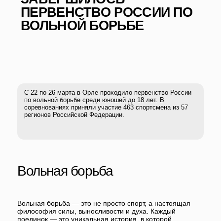
С 22 по 26 марта в Орле проходило первенство России
по вольной борьбе среди юношей до 18 лет. В
соревнованиях приняли участие 463 спортсмена из 57
регионов Российской Федерации.
Вольная борьба
Вольная борьба — это не просто спорт, а настоящая
философия силы, выносливости и духа. Каждый
поединок — это уникальная история, в которой
соперники становятся не только противниками, но и
партнерами по обмену опытом и мастерством.
Уверены, что огромное количество борцов в скором
времени проявят себя на состязаниях высочайшего
уровня!