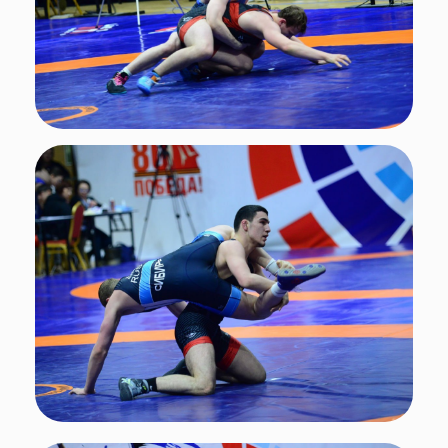
Фото: Федерация санного спорта России
Итоги
С результатами соревнований можно
ознакомиться по
ссылке.
Первенство России проводится при
поддержке Минспорта России.