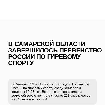
В САМАРСКОЙ ОБЛАСТИ
ЗАВЕРШИЛОСЬ ПЕРВЕНСТВО
РОССИИ ПО ГИРЕВОМУ
СПОРТУ
В Самаре с 13 по 17 марта проходило Первенство
России по гиревому спорту среди юниоров и
юниорок 19-23 лет. Всего в соревнованиях на
волжской земле приняло участие 211 спортсменов
из 34 регионов России!
Первенство России
Традиционные русские виды спорта - это
всегда нечто особенное. Локальный колорит
здесь сочетается с академичностью и
вызывает неподдельный восторг. Особенно в
те моменты, когда весь зал замирает в
ожидании толчка спортсмена.