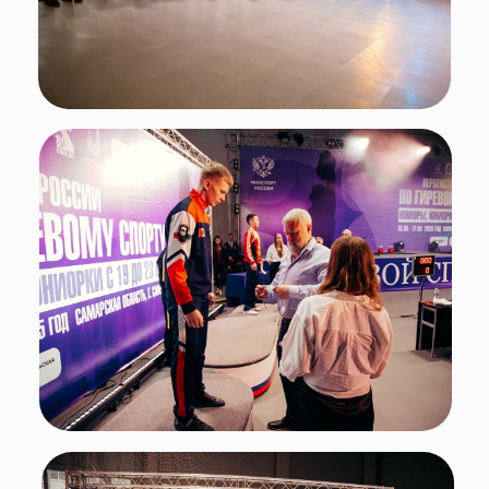
Фото: Всероссийская федерация гиревого спорта
Итоги
С результатами соревнований можно
ознакомиться по
ссылке
.
Первенство России проходило при поддержке
Минспорта России.
Подписывайтесь
на нас в социальных
сетях!