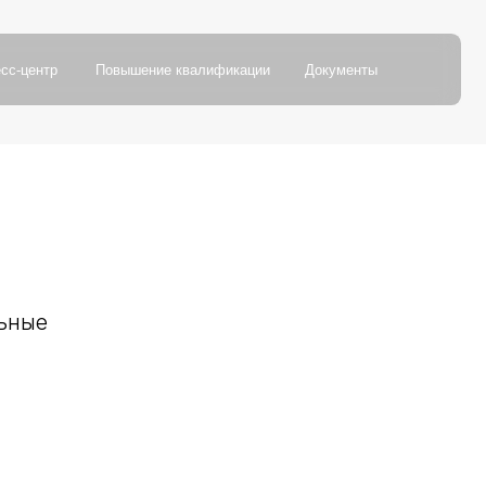
в
ы
ш
е
н
и
е
к
в
а
л
и
ф
и
к
а
ц
и
и
Д
о
к
у
м
е
н
т
ы
в
ы
ш
е
н
и
е
к
в
а
л
и
ф
и
к
а
ц
и
и
Д
о
к
у
м
е
н
т
ы
Версия для слабовидящих
льные