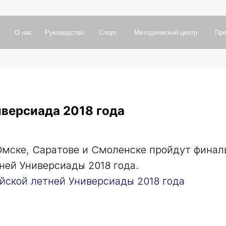
а
с
Р
у
к
о
в
о
д
с
т
в
о
С
п
о
р
т
М
е
т
о
д
и
ч
е
с
к
и
й
ц
е
н
т
р
П
р
е
с
с
-
ц
е
н
т
р
П
о
а
с
Р
у
к
о
в
о
д
с
т
в
о
С
п
о
р
т
М
е
т
о
д
и
ч
е
с
к
и
й
ц
е
н
т
р
П
р
е
с
с
-
ц
е
н
т
р
П
о
центр
Руководство
Повышение квалификации
Документы
иверсиада 2018 года
 Омске, Саратове и Смоленске пройдут фина
ней Универсиады 2018 года.
йской летней Универсиады 2018 года