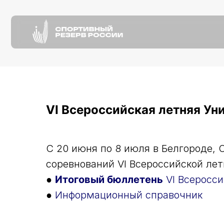
О
н
О
н
О нас
Пресс-
VI Всероссийская летняя Ун
C 20 июня по 8 июля в Белгороде,
соревнований VI Всероссийской лет
●
Итоговый бюллетень
VI Всеросси
●
Информационный справочник