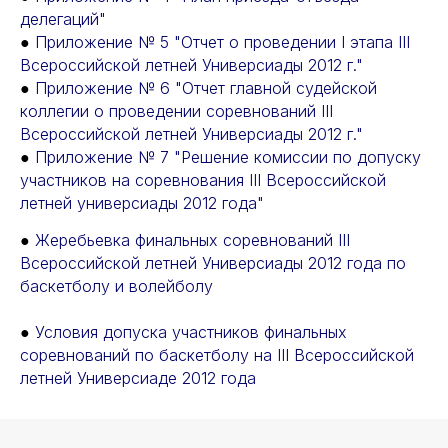
делегаций"
●
Приложение № 5 "Отчет о проведении I этапа III
Всероссийской летней Универсиады 2012 г."
●
Приложение № 6 "Отчет главной судейской
коллегии о проведении соревнований III
Всероссийской летней Универсиады 2012 г."
●
Приложение № 7 "Решение комиссии по допуску
участников на соревнования III Всероссийской
летней универсиады 2012 года"
●
Жеребьевка финальных соревнований III
Всероссийской летней Универсиады 2012 года по
баскетболу и волейболу
О НАС
●
Условия допуска участников финальных
ПОВЫШЕНИЕ
КВАЛИФИКАЦИИ
соревнований по баскетболу на III Всероссийской
ПРЕСС-ЦЕНТР
летней Универсиаде 2012 года
МЕТОДИЧЕСКИЙ ЦЕНТР
РУКОВОДСТВО
ДОКУМЕНТЫ