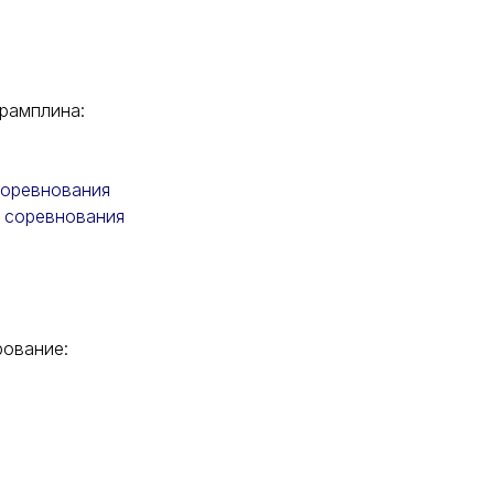
трамплина:
соревнования
 соревнования
рование: