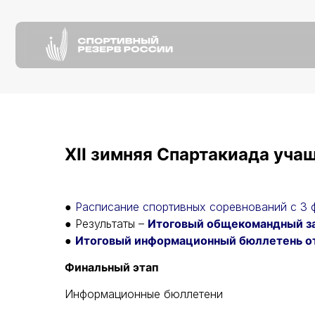
О
н
О
н
О нас
Пресс-
XII зимняя Спартакиада уча
●
Расписание спортивных соревнований с 3 ф
● Результаты –
Итоговый общекомандный з
●
Итоговый информационный бюллетень от
Финальный этап
Информационные бюллетени