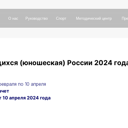
а
с
Р
у
к
о
в
о
д
с
т
в
о
С
п
о
р
т
М
е
т
о
д
и
ч
е
с
к
и
й
ц
е
н
т
р
П
р
е
с
с
-
ц
е
н
т
р
П
о
а
с
Р
у
к
о
в
о
д
с
т
в
о
С
п
о
р
т
М
е
т
о
д
и
ч
е
с
к
и
й
ц
е
н
т
р
П
р
е
с
с
-
ц
е
н
т
р
П
о
центр
Руководство
Повышение квалификации
Документы
щихся (юношеская) России 2024 год
евраля по 10 апреля
ачет
 10 апреля 2024 года