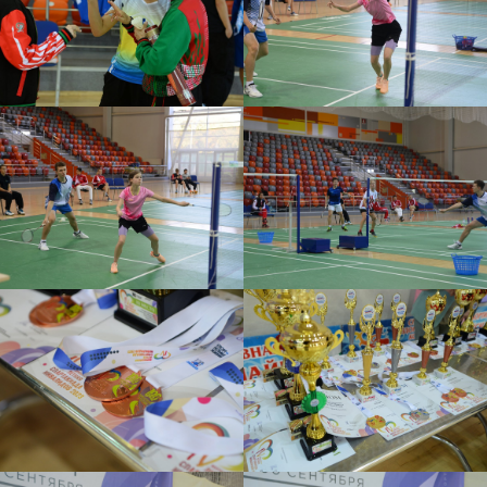
сети Спортивного
резерва России
Вконтакте
Telegram
Rutube