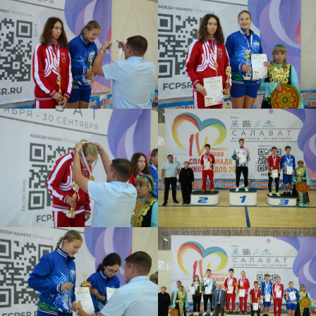
О НАС
ПОВЫШЕНИЕ
КВАЛИФИКАЦИИ
ПРЕСС-ЦЕНТР
МЕТОДИЧЕСКИЙ ЦЕНТР
РУКОВОДСТВО
ДОКУМЕНТЫ
СПОРТ
Политика конфиденциальности
Федеральный центр подготовки
спортивного резерва
Министерства спорта России
©Все права защищены
1998-2025