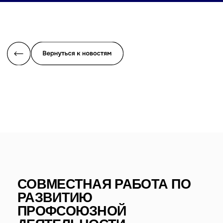
СОВМЕСТНАЯ РАБОТА ПО
РАЗВИТИЮ
ПРОФСОЮЗНОЙ
ДЕЯТЕЛЬНОСТИ
Провел рабочую встречу с министром спорта Омской
области Алексеем Ленбергом и председателем омской
областной территориальной организации
Общероссийского профсоюза работников физической
культуры, спорта и туризма Российской Федерации
Юрием Крикухой.