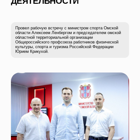
Обсудили основные аспекты деятельности профсоюза в
регионе, а также перспективы дальнейшего
сотрудничества. В частности, более плотное
взаимодействие территориальной организации с
Центральным комитетом Профспорттура, создание
первичных профсоюзных организаций на местах – в
спортивных школах и клубах, а также реализация и
внедрение лучших федеральных практик.
Отрадно, что руководство местного министерства спорта
находится в постоянном диалоге с профсоюзом,
совместно находят пути решения возникающих проблем
и ведут конструктивную работу, направленную на
развитие спорта в Омской области, соблюдение
трудовых прав работников сферы. Уверен, что эта
деятельность непременно принесет свои плоды и
деятельность Профспорттура в регионе продолжит
развиваться.