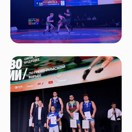
Очень символично, что соревнования проходили именно
в Омске – самом центре Сибири. Эти края подарили
нашей стране и всему миру легендарных спортсменов,
прославленных борцов Ивана Ярыгина, Александра
Карелина и многих других. Уверен, эти великие люди, их
спортивные подвиги и победы вдохновят участников
Первенства на собственные свершения!
Еще раз хочу поздравить всех победителей и призеров с
заслуженными наградами и пожелать крепкого здоровья,
успехов и новых побед!