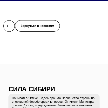
СИЛА СИБИРИ
Побывал в Омске. Здесь прошло Первенство страны по
спортивной борьбе среди юниоров. От имени Министра
спорта России, председателя Олимпийского комитета
России Михаила Дегтярева и от себя лично
поприветствовал спортсменов, а также наградил
победителей и призеров.
Борьба