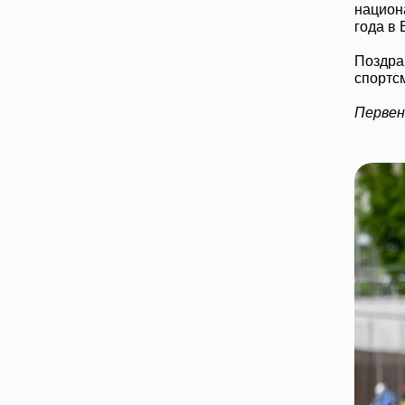
национ
года в 
Поздра
спортс
Первен