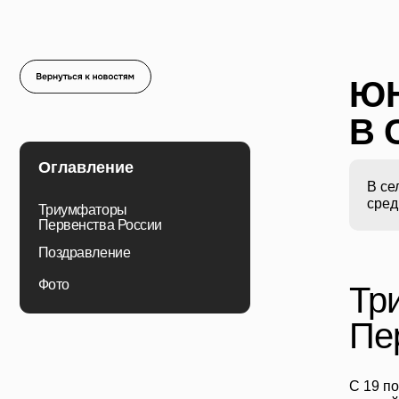
ЮН
В 
Оглавление
В се
Триумфаторы
Первенства России
сред
Поздравление
Фото
Тр
Пе
С 19 п