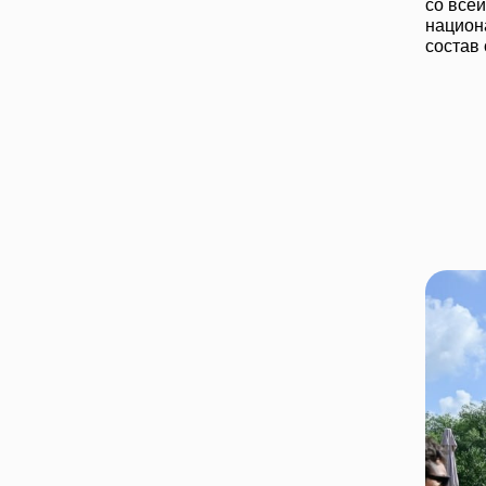
со всей
национа
состав