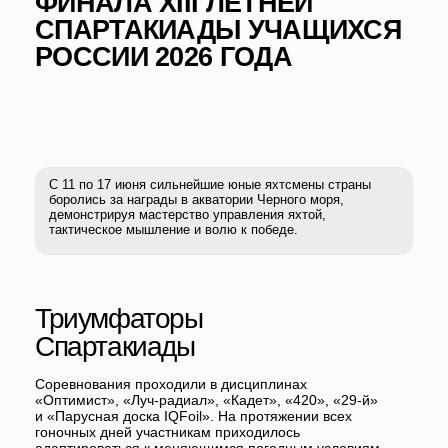
С 11 по 17 июня сильнейшие юные яхтсмены страны
боролись за награды в акватории Черного моря,
демонстрируя мастерство управления яхтой,
тактическое мышление и волю к победе.
Триумфаторы
Спартакиады
Соревнования проходили в дисциплинах
«Оптимист», «Луч-радиал», «Кадет», «420», «29-й»
и «Парусная доска IQFoil». На протяжении всех
гоночных дней участникам приходилось
адаптироваться к меняющимся погодным условиям
и вести напряженную борьбу за высокие места в
турнирной таблице.