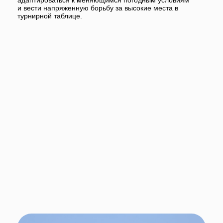
Поздравляем победителей и призеров соревнований, а
также всех участников и тренеров с успешным
выступлением! Желаем новых спортивных достижений,
попутного ветра и ярких побед на будущих регатах!
XIII летняя Спартакиада учащихся (юношеская)
России проводится при поддержке Минспорта России