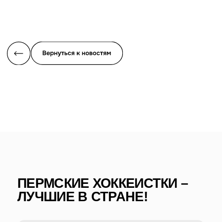
ПЕРМСКИЕ ХОККЕИСТКИ –
ЛУЧШИЕ В СТРАНЕ!
В Санкт-Петербурге завершилось Первенство России по
хоккею на траве 5х5 среди девушек до 17 лет. По его
итогам сильнейшими стали спортсменки из Пермского
края.
Триумфаторы
Первенства России