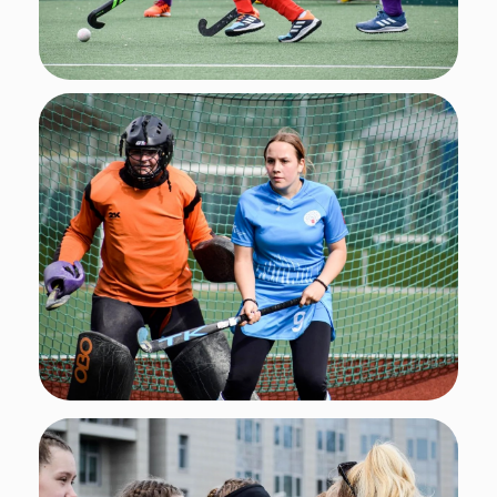
Итоги
Итоговая таблица выглядит следующим
образом:
🥇 - сборная Пермского края;
🥈 - «Орленок» (г. Пермь);
🥉 - сборная Краснодарского края;
4 место - сборная Санкт-Петербурга;
5 место - «Юность Алтая» (г. Барнаул);
6 место - «Олимп Уфимский район»
(Республика Башкортостан);
7 место - сборная Ростовской области;
8 место - сборная Ленинградской области.
Первенство России проводилось при
поддержке Минспорта России.