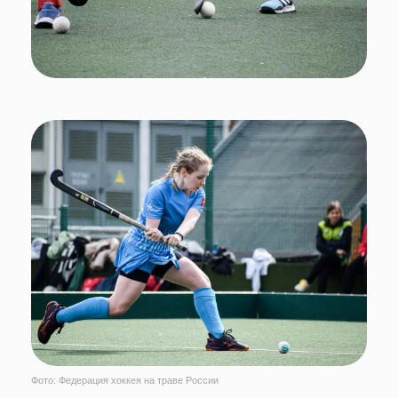
Фото: Федерация хоккея на траве России
Директор ФГБУ ФЦПСР
Михаил Гусев
:
«Как и ожидалось, турнир получился ярким и
насыщенным, а все игры были богаты на голы и эмоции!
Все участницы доказали, что каждая из них достойна
места в национальной сборной страны, и думаю, что у
тренерского штаба не будет проблем с определением
состава на Первенство Европы! Еще раз хочу
поздравить победителей и призеров с заслуженными
наградами, а всех участников соревнований – с
достойным выступлением!»