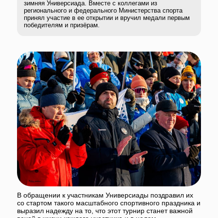
В обращении к участникам Универсиады поздравил их
со стартом такого масштабного спортивного праздника и
выразил надежду на то, что этот турнир станет важной
вехой в жизни каждого участника и в целом
положительно скажется на развитии студенческого
спорта в нашей стране, о чем неоднократно говорил
Министр спорта России, председатель Олимпийского
комитета России Михаил Дегтярев.
Хочу выразить слова благодарности заместителю
Премьер-министра республики Башкортостан –
министру спорта Руслану Хабибову. Регион не в первый
раз становится площадкой масштабных спортивных
событий и с честью справляется со своей ролью! Не
сомневаюсь, что и на этот раз задача будет выполнена и
Универсиада пройдет блестяще - и в организационном
плане, и в плане спортивных результатов.