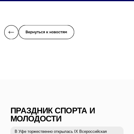
ПРАЗДНИК СПОРТА И
МОЛОДОСТИ
В Уфе торжественно открылась IX Всероссийская
зимняя Универсиада. Вместе с коллегами из
регионального и федерального Министерства спорта
принял участие в ее открытии и вручил медали первым
победителям и призёрам.