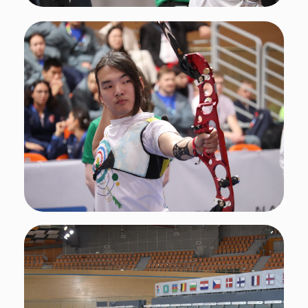
Бронза
Эрдыниева Арюна — блочный лук,
одиночные
Бутрым Степан — блочный лук, одиночные
Поздравляем команду, тренеров и всех
причастных с этим блестящим результатом!
Вы доказали: мастерство и характер
сильнее любых ограничений.
Подписывайтесь
на нас в социальных сетях!
Поделиться