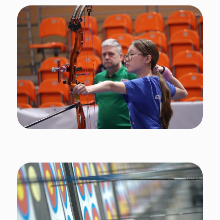
, директор ФГБУ «Федеральный центр
Михаил Гусев
подготовки спортивного резерва»:
«Выстроенная в России система внутренних
соревнований, таких как первенства страны,
позволяет формировать значительный задел для
международных триумфов. Прошедший турнир в
Болгарии это еще раз доказал. 14 членов сборной
России буквально в прошлом месяце принимали
участие в первенстве России до 21 года в Орле.
Долгое время в силу геополитических обстоятельств
мы не могли в полной мере показать свой уровень, но
когда нашим юниорам и юниоркам представилась
возможность, они сразу же вошли в число лидирующих
лучников Европы. Уверен, что и в других видах спорта
мы сможем продемонстрировать столь же яркий
результат».