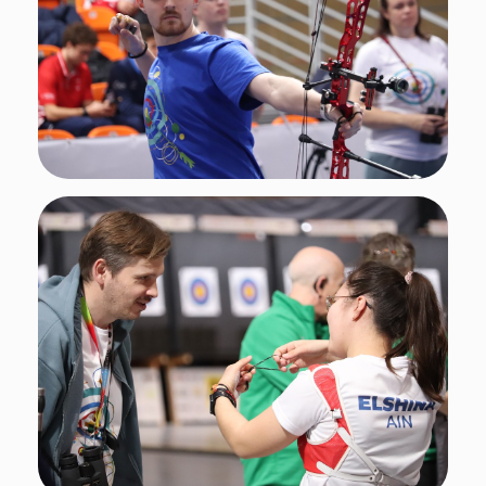
Фото: Федерация стрельбы из лука России
Итоги
По итогам стартов наши юниоры принесли
восемь медалей:
Золото
Елшина Кристина, Егоров Игнатий —
классический лук, смешанная команда
Батуева Екатерина, Мун София, Эрдыниева
Арюна — блочный лук, команда
Серебро
Бутрым Степан, Эрдыниева Арюна —
блочный лук, смешанная команда
Елшина Кристина, Мошечкова Ольга,
Параничева Ксения — классический лук,
команда
Бутрым Степан, Дымбрылов Тимур, Синяев
Иван — блочный лук, команды
Дарханов Виктор — бесприцельный лук