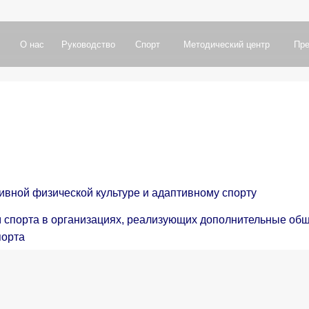
а
с
Р
у
к
о
в
о
д
с
т
в
о
С
п
о
р
т
М
е
т
о
д
и
ч
е
с
к
и
й
ц
е
н
т
р
П
р
е
с
с
-
ц
е
н
т
р
П
о
а
с
Р
у
к
о
в
о
д
с
т
в
о
С
п
о
р
т
М
е
т
о
д
и
ч
е
с
к
и
й
ц
е
н
т
р
П
р
е
с
с
-
ц
е
н
т
р
П
о
центр
Руководство
Повышение квалификации
Документы
ивной физической культуре и адаптивному спорту
ам спорта в организациях, реализующих дополнительные о
порта