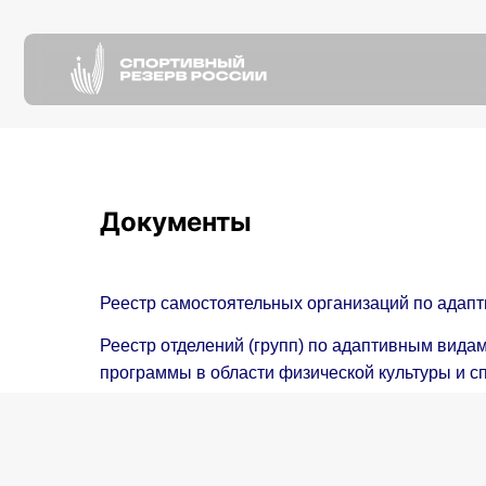
О
н
О
н
О нас
Пресс-
Документы
Реестр самостоятельных организаций по адапт
Реестр отделений (групп) по адаптивным вид
программы в области физической культуры и с