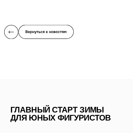
ГЛАВНЫЙ СТАРТ ЗИМЫ
ДЛЯ ЮНЫХ ФИГУРИСТОВ
Именно так можно назвать Первенство России по
фигурному катанию, которое в эти дни проходит в
Саранске. В нем принимают участие юниорки в возрасте
от 13 до 19 лет и юниоры в возрасте от 13 лет до 21
года.
Триумфаторы
Первенства России