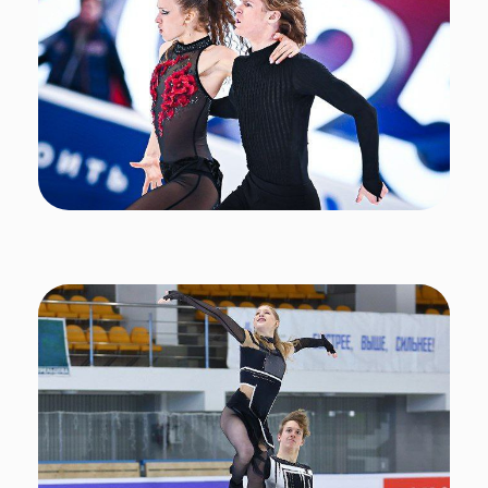
Директор ФГБУ ФЦПСР
Михаил Гусев
:
"Фигурное катание в нашей стране всегда было
национальным видом спорта. Отечественная школа
фигурного катания – одна из сильнейших в мире,
воспитавшая не одного чемпиона мира, Европы и
Олимпийских игр. Эти традиции сегодня продолжают
юные спортсмены, участники Первенства. Здесь
собрались лучшие из лучших фигуристов страны в своих
возрастных группах и я уверен, что они станут
достойной сменой нашим прославленным
спортсменам."
Первенство России проводится при поддержке
Минспорта России.