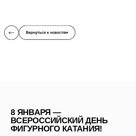
8 ЯНВАРЯ —
ВСЕРОССИЙСКИЙ ДЕНЬ
ФИГУРНОГО КАТАНИЯ!
Сегодня — праздник самой красивой и поэтичной
спортивной дисциплины. Дата выбрана в честь дня
рождения Николая Панина-Коломенкина, первого
российского олимпийского чемпиона, завоевавшего
золото в Лондоне-1908 в дисциплине «специальные
фигуры». Он стоял у истоков нашей великой школы.