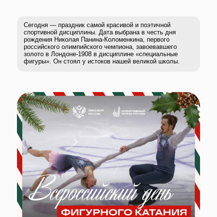
Сегодня фигурное катание является неотъемлемой
частью спортивной жизни России. От легенд прошлого
до нынешних звёзд — эстафета мастерства
продолжается.
Поздравляем всех, чья жизнь связана с этим миром.
Желаем каждому почитателю этого дивного вида спорта
новых побед!
Подписывайтесь
на нас в социальных сетях!