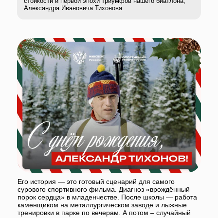
Его история — это готовый сценарий для самого
сурового спортивного фильма. Диагноз «врождённый
порок сердца» в младенчестве. После школы — работа
каменщиком на металлургическом заводе и лыжные
тренировки в парке по вечерам. А потом – случайный
выстрел в эстонском Отепя, когда он, будучи лыжником,
с непривычной винтовкой поразил все мишени. Так
биатлон нашёл своего будущего короля.
Тихонов — это про волю. Ту самую, которую не
измерить секундомером. Простуда на дебютной
Олимпиаде-68 в Гренобле? Он выходит — и берёт
серебро. Сломанная лыжа на первом этапе эстафеты в
Саппоро-72? Он почти километр бежит на одной,
получает лыжу от соперника — и команда всё равно
вырывает золото. Он — единственный в истории
мужчина, выигравший четыре золота на четырёх зимних
Олимпиадах подряд. И все четыре — в эстафете. В этом
весь Тихонов: личная трагедия на дистанции в
Инсбруке-76 (когда он потерял победу из-за промахов
на последнем рубеже) и железная надёжность в
команде, где он чувствовал ответственность перед
другими.
После окончания спортивной карьеры Александр
Иванович много лет работал на благо спорта в качестве
президента Союза биатлонистов России. Это жизнь,
прожитая на максимальной скорости и с максимальной