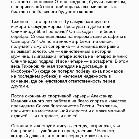
отдачей — и на трассе, и вне её.
Сегодня мы чествуем живую легенду, патриарха, чья
биография — учебник по преодолению. Человека,
который доказал, что порок сердца может стать
чемпионским сердцем, а сломанная лыжа — не повод
сойти с дистанции.
От всего сердца желаем вам крепкого здоровья,
бодрости духа и того же несгибаемого характера,
который приводил в восторг миллионы болельщиков и
навсегда вписал ваше имя в историю мирового спорта.
Подписывайтесь
на нас в социальных сетях!
Поделиться