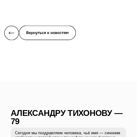
АЛЕКСАНДРУ ТИХОНОВУ —
79
Сегодня мы поздравляем человека, чьё имя — синоним
стойкости и первой эпохи триумфов нашего биатлона,
Александра Ивановича Тихонова.