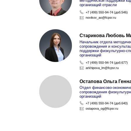
novikov_ao@fcpsr.ru
Старикова Любовь Михайл
Начальник отдела методического
сопровождения и консультационной
поддержки физкультурно-спортивны
организаций
+7 (499) 550-94-74 (доб.677)
arkhipova_lm@fcpsr.ru
Остапова Ольга Геннадьевн
Отдел финансово-экономического
сопровождения физкультурно-спорт
организаций
+7 (499) 550-94-74 (доб.640)
ostapova_og@fcpsr.ru