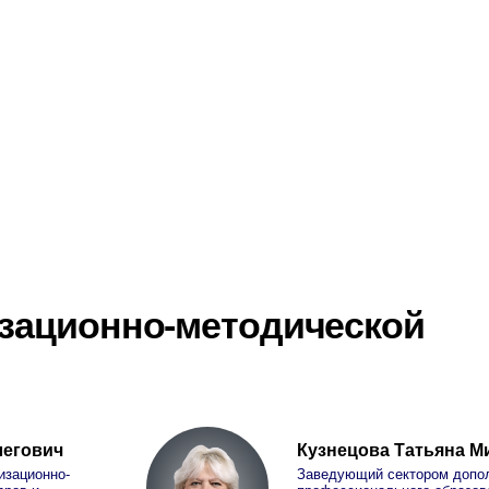
ционно-методической
ч
Кузнецова Татьяна Михайловна
о-
Заведующий сектором дополнительного
профессионального образования
+7 (499) 550-94-74 (доб.573)
kuznetsova_tm@fcpsr.ru