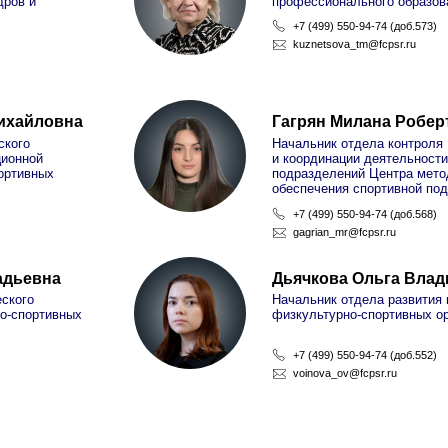
овна
Гагрян Милана Робертовна
Начальник отдела контроля
и координации деятельности структурных
х
подразделений Центра методического
обеспечения спортивной подготовки
+7 (499) 550-94-74 (доб.568)
gagrian_mr@fcpsr.ru
а
Дьячкова Ольга Владимировна
Начальник отдела развития видов спорта и
ивных
физкультурно-спортивных организаций
+7 (499) 550-94-74 (доб.552)
voinova_ov@fcpsr.ru