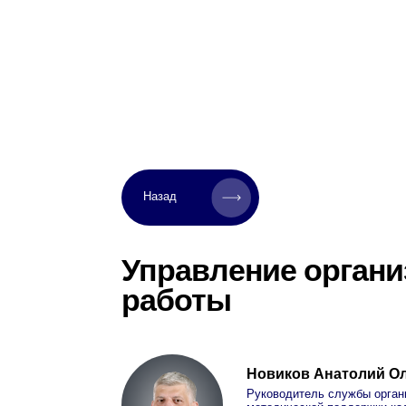
Назад
Управление организа
работы
Новиков Анатолий Олегови
Руководитель службы организационн
методической поддержки кадров и
организаций отрасли
+7 (499) 550-94-74 (доб.546)