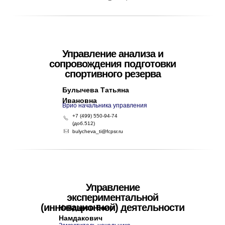
Управление анализа и
сопровождения подготовки
спортивного резерва
Булычева Татьяна
Ивановна
Врио начальника управления
+7 (499) 550-94-74
(доб.512)
bulycheva_ti@fcpsr.ru
Управление
экспериментальной
(инновационной) деятельности
Найданов Баир
Намдакович