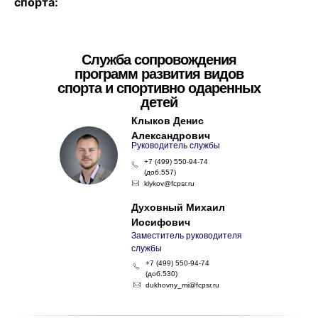
спорта:
Служба сопровождения
программ развития видов
спорта и спортивно одаренных
детей
Клыков Денис
Александрович
Руководитель службы
+7 (499) 550-94-74
(доб.557)
klykov@fcpsr.ru
Духовный Михаил
Иосифович
Заместитель руководителя
службы
+7 (499) 550-94-74
(доб.530)
dukhovny_mi@fcpsr.ru