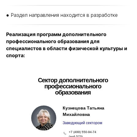
● Раздел направления находится в разработке
Реализация программ дополнительного
О НАС
профессионального образования для
ПОВЫШЕНИЕ
КВАЛИФИКАЦИИ
специалистов в области физической культуры и
ПРЕСС-ЦЕНТР
спорта:
МЕТОДИЧЕСКИЙ ЦЕНТР
РУКОВОДСТВО
ДОКУМЕНТЫ
СПОРТ
Сектор дополнительного
профессионального
образования
Федеральный центр подготовки
Кузнецова Татьяна
спортивного резерва
Министерства спорта России
Михайловна
Заведующий сектором
Политика конфиденциальности
©Все права защищены
+7 (499) 550-94-74
1998-2025
(доб.573)