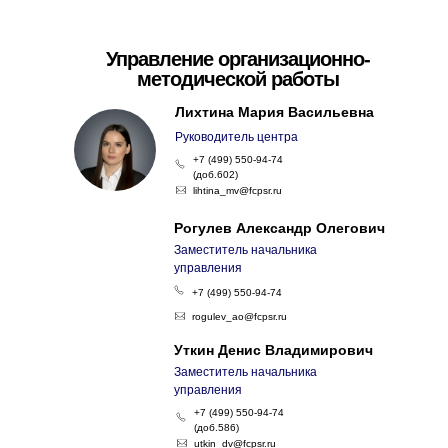
Управление организационно-
методической работы
Лихтина Мария Васильевна
Руководитель центра
+7 (499) 550-94-74
(доб.602)
lihtina_mv@fcpsr.ru
Рогулев Александр Олегович
Заместитель начальника
управления
+7 (499) 550-94-74
rogulev_ao@fcpsr.ru
Уткин Денис Владимирович
Заместитель начальника
управления
+7 (499) 550-94-74
(доб.586)
utkin_dv@fcpsr.ru